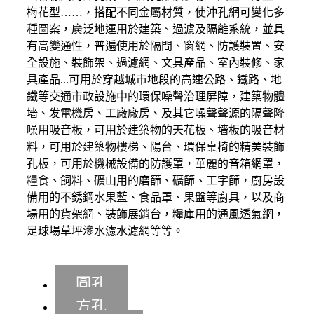
梅花型……，搭配不同金屬材質，使沖孔網可變化多
種圖案，廣泛地運用於建築、過濾及隔離系統，並具
有高變通性，普遍使用於隔間、窗網、防護裝置、安
全設施、裝飾架、過濾網、文具產品、室內裝修、家
具產品...可用於穿越城市地段的高速公路、鐵路、地
鐵等交通市政設施中的環保噪聲治理屏障，建築物體
墻、发電機房、工廠廠房、及其它噪聲聲源的隔聲降
噪用吸音板，可用於建築物的天花板、墻板的吸音材
料，可用於建築物樓梯、陽台、環保桌椅的精美裝飾
孔板，可用於機械設備的防護罩，華麗的音箱網罩，
糧食、飼料、礦山用的磨篩、礦篩、工字篩，廚房設
備用的不銹鋼水果藍、食品罩、果盤等廚具，以及商
場用的貨架網、裝飾展銷台，糧庫用的通風透氣網，
足球場草坪滲水濾水濾網等等。
圓孔
方孔