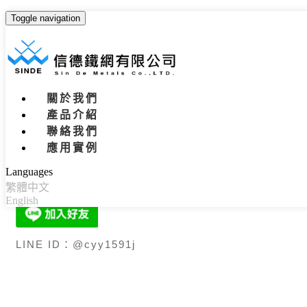
Toggle navigation
聯絡我們
首頁
關於我們
產品介紹
地址：台中市烏日區溪南路二段68巷368弄39號
聯絡我們
應用實例
電話：04-23353456
傳真：04-23353535
Languages
繁體中文
e-mail：
sdmetal3456@gmail.com
English
LINE ID：@cyy1591j