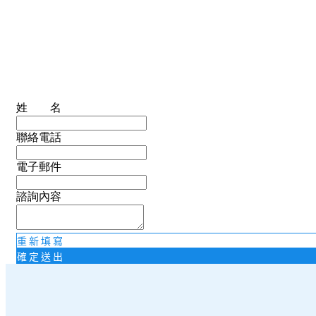
姓 名
聯絡電話
電子郵件
諮詢內容
重新填寫
確定送出
沖孔網領導品牌－信德鐵網有限公司