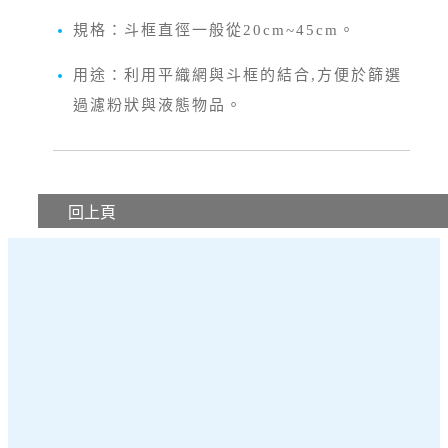
規格：斗框直徑一般從20cm~45cm。
用途：利用平織網與斗框的結合,方便於篩選
過濾粉狀與液態物品。
回上頁
沖孔網領導品牌－信德鐵網有限公司
相關產品：
沖孔網
、
輸送網
、
裝潢金屬網
、
過濾管
、
平織
網
、
擴張網
、
點焊網
、
浪型網
、
金屬訂製品
、
篩斗
電話：
04－23353456
傳真：
04－23353535